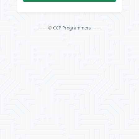
—— ©
CCP Programmers
——